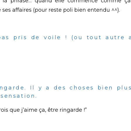
 de la phrase… quand elle commence comme ça
ses affaires (pour reste poli bien entendu ^^).
pas pris de voile ! (ou tout autre 
ingarde. Il y a des choses bien pl
 sensation.
ois que j’aime ça, être ringarde !”