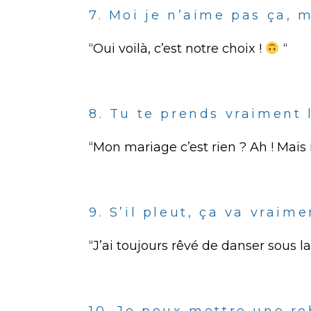
7. Moi je n’aime pas ça, m
“Oui voilà, c’est notre choix !
“
8. Tu te prends vraiment l
“Mon mariage c’est rien ? Ah ! Mais il 
9. S’il pleut, ça va vraim
“J’ai toujours rêvé de danser sous la
10. Je peux mettre une r