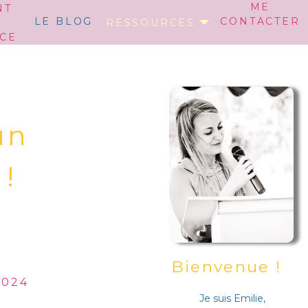
ME
NT
LE BLOG
CONTACTER
RESSOURCES
CE
un
 !
Bienvenue !
2024
Je suis Emilie,