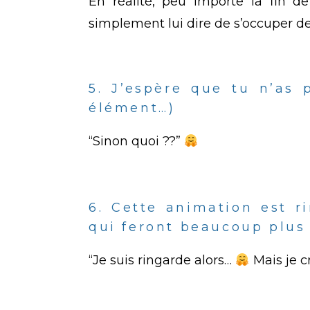
En réalité, peu importe la fin
simplement lui dire de s’occuper de 
5. J’espère que tu n’as 
élément…)
“Sinon quoi ??”
6. Cette animation est r
qui feront beaucoup plus
“Je suis ringarde alors…
Mais je cr