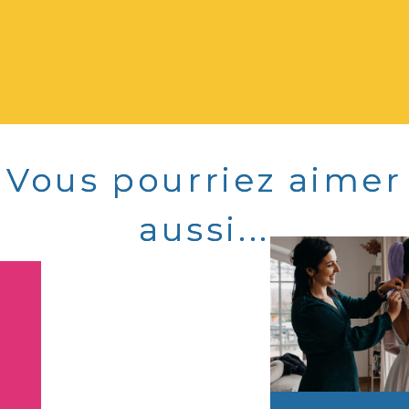
Vous pourriez aimer
Vous pourriez aimer
aussi...
aussi...