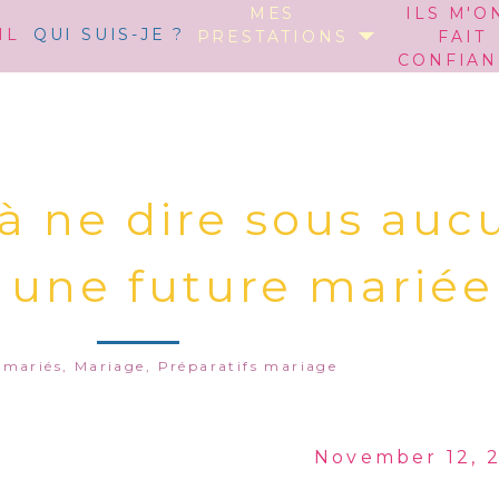
MES
ILS M'O
IL
QUI SUIS-JE ?
PRESTATIONS
FAIT
CONFIAN
 à ne dire sous auc
 une future mariée
 mariés
,
Mariage
,
Préparatifs mariage
November 12, 