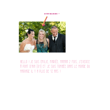
HELLO ! JE SUIS EMILIE, MARIÉE, MAMAN 2 FOIS, J'EXERCE
À PONT D'AIN (01) ET JE SUIS TOMBÉE DANS LE MONDE DU
MARIAGE IL Y A PLUS DE 12 ANS !